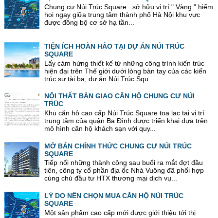
Chung cư Núi Trúc Square sở hữu vị trí " Vàng " hiếm
hoi ngay giữa trung tâm thành phố Hà Nội khu vực
được đồng bộ cơ sở hạ tần...
TIỆN ÍCH HOÀN HẢO TẠI DỰ ÁN NÚI TRÚC
SQUARE
Lấy cảm hứng thiết kế từ những công trình kiến trúc
hiện đại trên Thế giới dưới lòng bàn tay của các kiến
trúc sư tài ba, dự án Núi Trúc Squ...
NỘI THẤT BÀN GIAO CĂN HỘ CHUNG CƯ NÚI
TRÚC
Khu căn hộ cao cấp Núi Trúc Square toạ lạc tại vị trí
trung tâm của quận Ba Đình được triển khai dựa trên
mô hình căn hộ khách sạn với quy...
MỞ BÁN CHÍNH THỨC CHUNG CƯ NÚI TRÚC
SQUARE
Tiếp nối những thành công sau buổi ra mắt đợt đầu
tiên, công ty cổ phần địa ốc Nhà Vuông đã phối hợp
cùng chủ đầu tư HTX thương mại dịch vụ...
LÝ DO NÊN CHỌN MUA CĂN HỘ NÚI TRÚC
SQUARE
Một sản phẩm cao cấp mới được giới thiệu tới thị