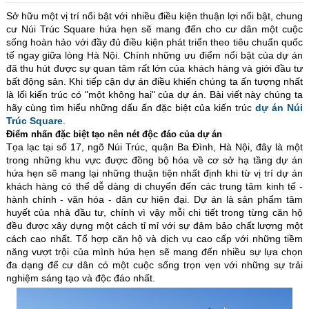
Sở hữu một vị trí nổi bật với nhiều điều kiện thuận lợi nổi bật, chung
cư Núi Trúc Square hứa hẹn sẽ mang đến cho cư dân một cuộc
sống hoàn hảo với đầy đủ điều kiện phát triển theo tiêu chuẩn quốc
tế ngay giữa lòng Hà Nội. Chính những ưu điểm nổi bật của dự án
đã thu hút được sự quan tâm rất lớn của khách hàng và giới đầu tư
bất động sản. Khi tiếp cận dự án điều khiến chúng ta ấn tượng nhất
là lối kiến trúc có "một không hai" của dự án. Bài viết này chúng ta
hãy cùng tìm hiểu những dấu ấn đặc biệt của kiến trúc
dự án Núi
Trúc Square
.
Điểm nhấn đặc biệt tạo nên nét độc đáo của dự án
Tọa lạc tại số 17, ngõ Núi Trúc, quận Ba Đình, Hà Nội, đây là một
trong những khu vực được đồng bộ hóa về cơ sở hạ tầng dự án
hứa hẹn sẽ mang lại những thuận tiện nhất định khi từ vị trí dự án
khách hàng có thể dễ dàng di chuyển đến các trung tâm kinh tế -
hành chính - văn hóa - dân cư hiện đại. Dự án là sản phẩm tâm
huyết của nhà đầu tư, chính vì vậy mỗi chi tiết trong từng căn hộ
đều được xây dựng một cách tỉ mỉ với sự đảm bảo chất lượng một
cách cao nhất. Tổ hợp căn hộ và dịch vụ cao cấp với những tiềm
năng vượt trội của mình hứa hẹn sẽ mang đến nhiều sự lựa chọn
đa dạng để cư dân có một cuộc sống trọn vẹn với những sự trải
nghiệm sáng tạo và độc đáo nhất.