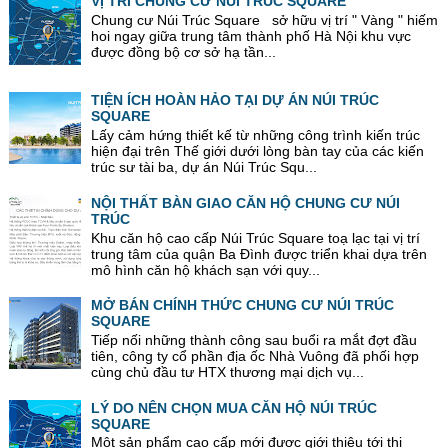
VỊ TRÍ CHUNG CƯ NÚI TRÚC SQUARE
Chung cư Núi Trúc Square sở hữu vị trí " Vàng " hiếm
hoi ngay giữa trung tâm thành phố Hà Nội khu vực
được đồng bộ cơ sở hạ tần...
TIỆN ÍCH HOÀN HẢO TẠI DỰ ÁN NÚI TRÚC
SQUARE
Lấy cảm hứng thiết kế từ những công trình kiến trúc
hiện đại trên Thế giới dưới lòng bàn tay của các kiến
trúc sư tài ba, dự án Núi Trúc Squ...
NỘI THẤT BÀN GIAO CĂN HỘ CHUNG CƯ NÚI
TRÚC
Khu căn hộ cao cấp Núi Trúc Square toạ lạc tại vị trí
trung tâm của quận Ba Đình được triển khai dựa trên
mô hình căn hộ khách sạn với quy...
MỞ BÁN CHÍNH THỨC CHUNG CƯ NÚI TRÚC
SQUARE
Tiếp nối những thành công sau buổi ra mắt đợt đầu
tiên, công ty cổ phần địa ốc Nhà Vuông đã phối hợp
cùng chủ đầu tư HTX thương mại dịch vụ...
LÝ DO NÊN CHỌN MUA CĂN HỘ NÚI TRÚC
SQUARE
Một sản phẩm cao cấp mới được giới thiệu tới thị