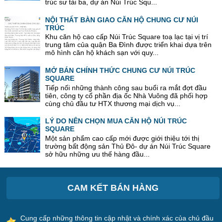
trúc sư tài ba, dự án Núi Trúc Squ...
NỘI THẤT BÀN GIAO CĂN HỘ CHUNG CƯ NÚI
TRÚC
Khu căn hộ cao cấp Núi Trúc Square toạ lạc tại vị trí
trung tâm của quận Ba Đình được triển khai dựa trên
mô hình căn hộ khách sạn với quy...
MỞ BÁN CHÍNH THỨC CHUNG CƯ NÚI TRÚC
SQUARE
Tiếp nối những thành công sau buổi ra mắt đợt đầu
tiên, công ty cổ phần địa ốc Nhà Vuông đã phối hợp
cùng chủ đầu tư HTX thương mại dịch vụ...
LÝ DO NÊN CHỌN MUA CĂN HỘ NÚI TRÚC
SQUARE
Một sản phẩm cao cấp mới được giới thiệu tới thị
trường bất động sản Thủ Đô- dự án Núi Trúc Square
sở hữu những ưu thế hàng đầu...
CAM KẾT BÁN HÀNG
Cung cấp những thông tin cập nhật và chính xác của chủ đầu