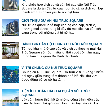
NỘI
Khu phức hợp dịch vụ và căn hộ cao cấp Núi Trúc
Square là dự án đầu tư của hợp tác xã và dịch vụ Hợp
thành sở hữu nhiều yếu tố nổi bật hứa...
GIỚI THIỆU DỰ ÁN NÚI TRÚC SQUARE
Núi Trúc Square là tổ hợp căn hộ cao cấp, dịch vụ
thương mại được trang bị đầy đủ mọi dịch vụ tiện ích
sang trọng với những giá trị nổi tr...
BẢNG GIÁ CĂN HỘ CHUNG CƯ NÚI TRÚC SQUARE
Tổ hợp khu nhà ở cao cấp và dịch vụ thương mại Núi
Trúc Square sở hữu nhiều lợi thế vượt trội nằm ngay
trung tâm của quận Ba Đình đã chính...
VỊ TRÍ CHUNG CƯ NÚI TRÚC SQUARE
Chung cư Núi Trúc Square sở hữu vị trí " Vàng " hiếm
hoi ngay giữa trung tâm thành phố Hà Nội khu vực
được đồng bộ cơ sở hạ tần...
TIỆN ÍCH HOÀN HẢO TẠI DỰ ÁN NÚI TRÚC
SQUARE
Lấy cảm hứng thiết kế từ những công trình kiến trúc
hiện đại trên Thế giới dưới lòng bàn tay của các kiến