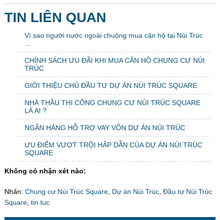
TIN LIÊN QUAN
Vì sao người nước ngoài chuộng mua căn hộ tại Núi Trúc
...
CHÍNH SÁCH ƯU ĐÃI KHI MUA CĂN HỘ CHUNG CƯ NÚI
TRÚC
GIỚI THIỆU CHỦ ĐẦU TƯ DỰ ÁN NÚI TRÚC SQUARE
NHÀ THẦU THI CÔNG CHUNG CƯ NÚI TRÚC SQUARE
LÀ AI ?
NGÂN HÀNG HỖ TRỢ VAY VỐN DỰ ÁN NÚI TRÚC
ƯU ĐIỂM VƯỢT TRỘI HẤP DẪN CỦA DỰ ÁN NÚI TRÚC
SQUARE
Không có nhận xét nào:
Nhãn:
Chung cư Núi Trúc Square
,
Dự án Núi Trúc
,
Đầu tư Núi Trúc
Square
,
tin tuc