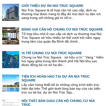
GIỚI THIỆU DỰ ÁN NÚI TRÚC SQUARE
Núi Trúc Square là tổ hợp căn hộ cao cấp, dịch vụ
thương mại được trang bị đầy đủ mọi dịch vụ tiện ích
sang trọng với những giá trị nổi tr...
BẢNG GIÁ CĂN HỘ CHUNG CƯ NÚI TRÚC SQUARE
Tổ hợp khu nhà ở cao cấp và dịch vụ thương mại Núi
Trúc Square sở hữu nhiều lợi thế vượt trội nằm ngay
trung tâm của quận Ba Đình đã chính...
VỊ TRÍ CHUNG CƯ NÚI TRÚC SQUARE
Chung cư Núi Trúc Square sở hữu vị trí " Vàng " hiếm
hoi ngay giữa trung tâm thành phố Hà Nội khu vực
được đồng bộ cơ sở hạ tần...
TIỆN ÍCH HOÀN HẢO TẠI DỰ ÁN NÚI TRÚC
SQUARE
Lấy cảm hứng thiết kế từ những công trình kiến trúc
hiện đại trên Thế giới dưới lòng bàn tay của các kiến
trúc sư tài ba, dự án Núi Trúc Squ...
NỘI THẤT BÀN GIAO CĂN HỘ CHUNG CƯ NÚI
TRÚC