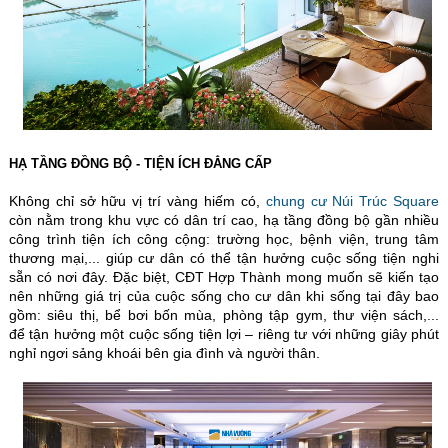
HẠ TẦNG ĐỒNG BỘ - TIỆN ÍCH ĐẲNG CẤP
Không chỉ sở hữu vị trí vàng hiếm có,
chung cư Núi Trúc Square
còn nằm trong khu vực có dân trí cao, hạ tầng đồng bộ gần nhiều
công trình tiện ích công cộng: trường học, bệnh viện, trung tâm
thương mại,... giúp cư dân có thể tận hưởng cuộc sống tiện nghi
sẵn có nơi đây. Đặc biệt, CĐT Hợp Thành mong muốn sẽ kiến tạo
nên những giá trị của cuộc sống cho cư dân khi sống tại đây bao
gồm: siêu thị, bể bơi bốn mùa, phòng tập gym, thư viện sách,...
để
tận hưởng một cuộc sống tiện lợi – riêng tư với những giây phút
nghỉ ngơi sảng khoái bên gia đình và người thân.